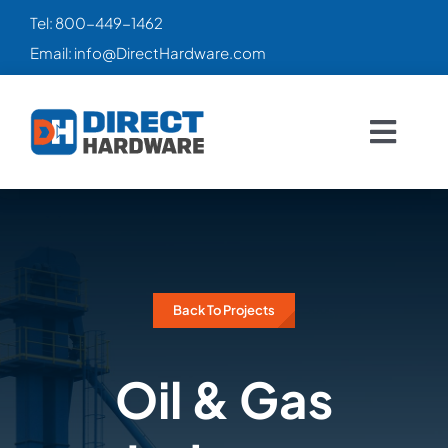
Skip
Tel:
800-449-1462
to
Email:
info@DirectHardware.com
content
Togg
Navig
HOME
SALES
🔥
Back To Projects
CATALOG
Oil & Gas
PRODUCTS