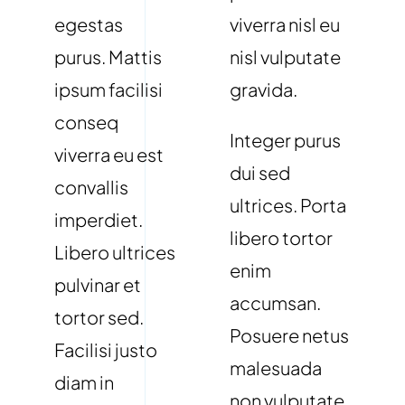
egestas
viverra nisl eu
purus. Mattis
nisl vulputate
ipsum facilisi
gravida.
conseq
Integer purus
viverra eu est
dui sed
convallis
ultrices. Porta
imperdiet.
libero tortor
Libero ultrices
enim
pulvinar et
accumsan.
tortor sed.
Posuere netus
Facilisi justo
malesuada
diam in
non vulputate.