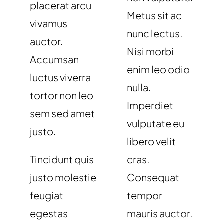
placerat arcu
Metus sit ac
vivamus
nunc lectus.
auctor.
Nisi morbi
Accumsan
enim leo odio
luctus viverra
nulla.
tortor non leo
Imperdiet
sem sed amet
vulputate eu
justo.
libero velit
Tincidunt quis
cras.
justo molestie
Consequat
feugiat
tempor
egestas
mauris auctor.